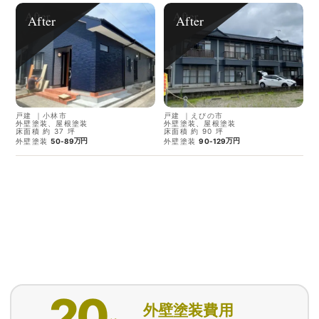
After
After
戸建
｜
小林市
戸建
｜
えびの市
外壁塗装、屋根塗装
外壁塗装、屋根塗装
床面積 約 37 坪
床面積 約 90 坪
万円
万円
外壁塗装
50-89
外壁塗装
90-129
20
外壁塗装費用