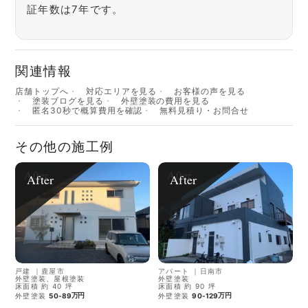
証年数は7年です。
関連情報
店舗トップへ
対応エリアを見る
お客様の声を見る
塗装ブログを見る
外壁塗装の費用を見る
匿名30秒で概算費用を確認
無料見積り・お問合せ
その他の施工例
After
After
戸建
｜
鹿屋市
アパート
｜
日南市
外壁塗装、屋根塗装
外壁塗装
床面積 約 40 坪
床面積 約 90 坪
万円
万円
外壁塗装
50-89
外壁塗装
90-129